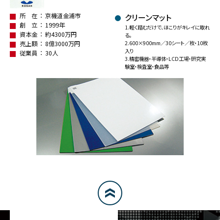
所 在
京機道金浦市
クリーンマット
創 立
1999年
1.軽く踏むだけで、ほこりがキレイに取れ
資本金
約4300万円
る。
売上額
8億3000万円
2.600×900mm／30シート／枚・10枚
入り
従業員
30人
3.精密機器・半導体・LCD工場・研究実
験室・検査室・食品等