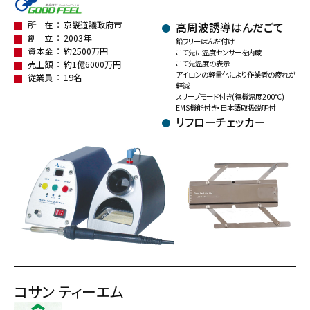
所 在
京畿道議政府市
高周波誘導はんだごて
創 立
2003年
鉛フリーはんだ付け
資本金
約2500万円
こて先に温度センサーを内蔵
売上額
約1億6000万円
こて先温度の表示
アイロンの軽量化により作業者の疲れが
従業員
19名
軽減
スリープモード付き(待機温度200℃)
EMS機能付き・日本語取扱説明付
リフローチェッカー
コサン ティーエム