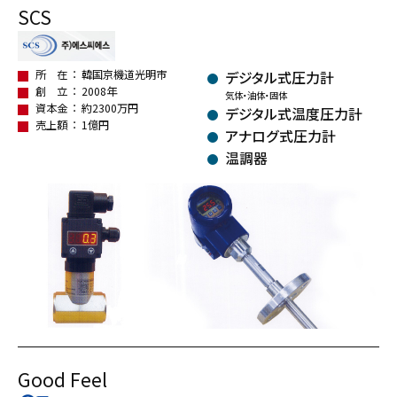
SCS
所 在
韓国京機道光明市
デジタル式圧力計
創 立
2008年
気体・油体・固体
資本金
約2300万円
デジタル式温度圧力計
売上額
1億円
アナログ式圧力計
温調器
Good Feel