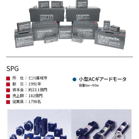
SPG
所 在
仁川廣域市
小型ACギアードモータ
創 立
1991年
容量6w〜90w
資本金
約23.1億円
売上額
182億円
従業員
1790名