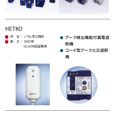
HETKO
所 在
ソウル市江西区
アーク検出機能付漏電遮
創 立
2005年
断機
UL1699認証取得
コード型アーク火災遮断
機