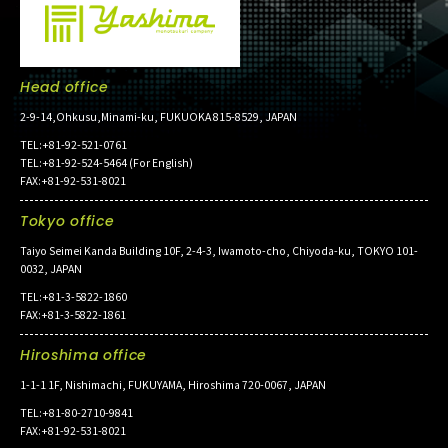
Head office
2-9-14,Ohkusu,Minami-ku, FUKUOKA 815-8529, JAPAN
TEL:+81-92-521-0761
TEL:+81-92-524-5464 (For English)
FAX:+81-92-531-8021
Tokyo office
Taiyo Seimei Kanda Building 10F, 2-4-3, Iwamoto-cho, Chiyoda-ku, TOKYO 101-
0032, JAPAN
TEL:+81-3-5822-1860
FAX:+81-3-5822-1861
Hiroshima office
1-1-1 1F, Nishimachi, FUKUYAMA, Hiroshima 720-0067, JAPAN
TEL:+81-80-2710-9841
FAX:+81-92-531-8021