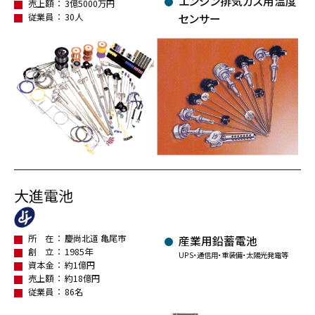
エンジン排気ガス用温度
売上額
3億5000万円
従業員
30人
センサー
大進電池
所 在
慶尚北道 亀尾市
産業用鉛蓄電池
創 立
1985年
UPS・通信用・重装備・太陽光発電等
資本金
約1億円
売上額
約18億円
従業員
86名