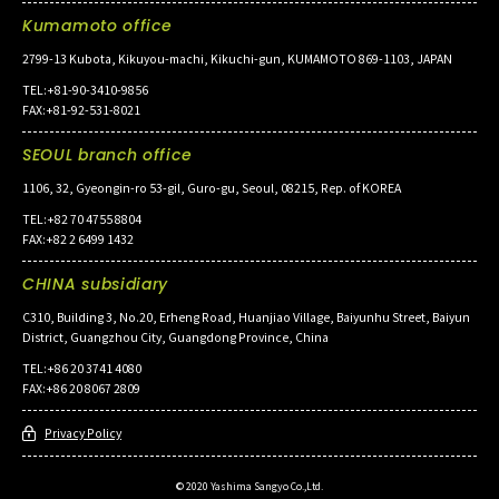
Kumamoto office
2799-13 Kubota, Kikuyou-machi, Kikuchi-gun, KUMAMOTO 869-1103, JAPAN
TEL:+81-90-3410-9856
FAX:+81-92-531-8021
SEOUL branch office
1106, 32, Gyeongin-ro 53-gil, Guro-gu, Seoul, 08215, Rep. of KOREA
TEL:+82 70 4755 8804
FAX:+82 2 6499 1432
CHINA subsidiary
C310, Building 3, No.20, Erheng Road, Huanjiao Village, Baiyunhu Street, Baiyun
District, Guangzhou City, Guangdong Province, China
TEL:+86 20 3741 4080
FAX:+86 20 8067 2809
Privacy Policy
© 2020 Yashima Sangyo Co.,Ltd.